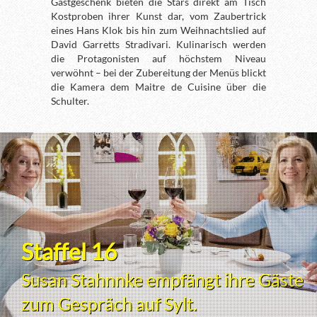
Gastgeschenk bieten die Stars direkt am Tisch
Kostproben ihrer Kunst dar, vom Zaubertrick
eines Hans Klok bis hin zum Weihnachtslied auf
David Garretts Stradivari. Kulinarisch werden
die Protagonisten auf höchstem Niveau
verwöhnt – bei der Zubereitung der Menüs blickt
die Kamera dem Maitre de Cuisine über die
Schulter.
Staffel 16
Susan Stahnnke empfängt ihre Gäste
zum Gespräch auf Sylt.