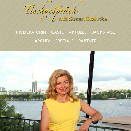
MODERATORIN
GÄSTE
AKTUELL
BACKSTAGE
ARCHIV
SPECIALS
PARTNER